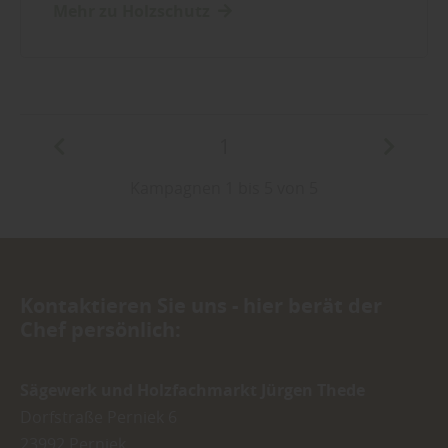
Mehr zu Holzschutz
1
Kampagnen 1 bis 5 von 5
Kontaktieren Sie uns - hier berät der
Chef persönlich:
Sägewerk und Holzfachmarkt Jürgen Thede
Dorfstraße Perniek 6
23992
Perniek