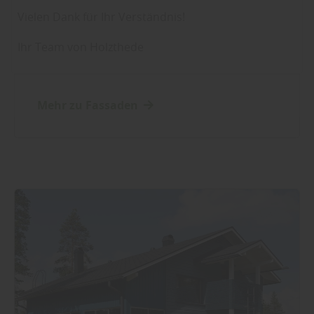
Fassade
Sie weitere entsprechende Informationen.
Vielen Dank für Ihr Verständnis!
Kreative Gestaltung von Fassaden:
Vielfältige Werkstoffe für
Ihr Team von Holzthede
einzigartige Designs
Mehr zu Fassaden