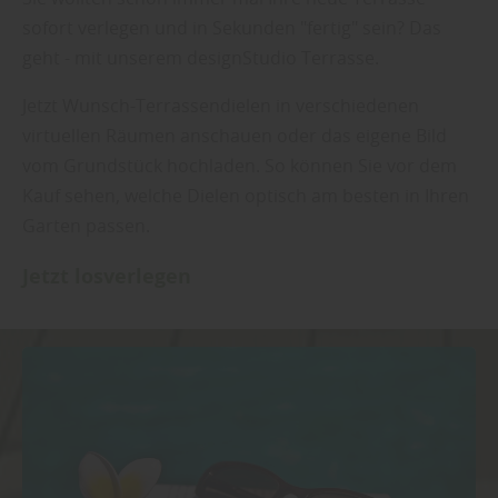
sofort verlegen und in Sekunden "fertig" sein? Das
geht - mit unserem designStudio Terrasse.
Jetzt Wunsch-Terrassendielen in verschiedenen
virtuellen Räumen anschauen oder das eigene Bild
vom Grundstück hochladen. So können Sie vor dem
Kauf sehen, welche Dielen optisch am besten in Ihren
Garten passen.
Jetzt losverlegen