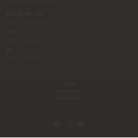
Unsere Öffnungszeiten:
MO
DI
MI
DO
08:00
17:00 Uhr
FR
08:00
16:00 Uhr
SA
09:00
12:00 Uhr
Kontakt
Impressum
Datenschutz
Copyright by Sägewerk und Holzfachmarkt Jürgen Thede -
2026