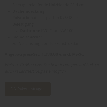
3-seitig umlaufende Holzblende 2/14 cm
Dacheindeckung
:
Polycarbonat Lichtplatten K76/18 inkl.
Befestigung
Dachrinne
PVC-Grau NW 100
Kleineisenteile:
zur Verbindung der Holzkonstruktion
1.390,00 €
Angebotspreis-Set:
inkl. MwSt.
Weitere Größen bzw. Dacheindeckungen auf Anfrage -
auch in Lärche/Douglasie möglich
DIY Paket anfragen