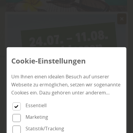
Terrassen-Lexikon
Cookie-Einstellungen
Was Sie über Terrassen wissen sollten - vom
Um Ihnen einen idealen Besuch auf unserer
widerstandsfähigen Kernholz Bangkirai, über
Webseite zu ermöglichen, setzen wir sogenannte
Larix decidua (Lärche) bis zum leicht
Cookies ein. Dazu gehören unter anderem
einfärbbaren Holz-Kunststoff-
Cookies, die für die Steuerung und den
Essentiell
Verbundwerkstoff WPC. Hier geht's zum
reibungslosen Betrieb unserer kommerziellen
Terrassen-Lexikon...
Unternehmensseite notwendig sind. Zusätzlich
Marketing
verwenden wir Cookies zur anonymen Erhebung
Statistik/Tracking
von Statistiken sowie solche, die zur Ausspielung