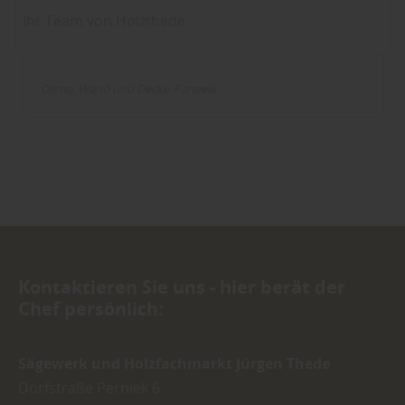
Ihr Team von Holzthede
Innenholz - Massivholzprofile, Rahmenhölzer,
Glattkanthölzer für Wand & Decke
Osmo
Wand und Decke
Paneele
Kontaktieren Sie uns - hier berät der
Chef persönlich:
Sägewerk und Holzfachmarkt Jürgen Thede
Dorfstraße Perniek 6