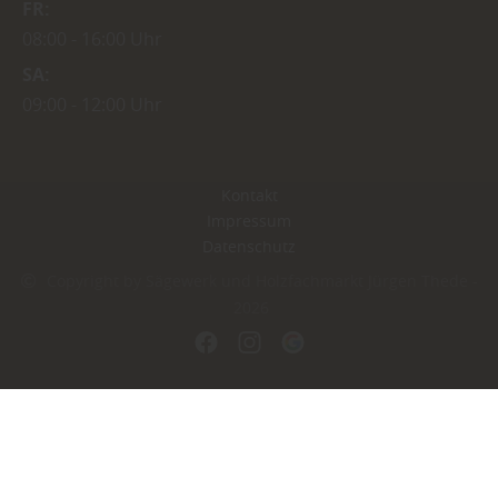
FR
08:00
16:00 Uhr
SA
09:00
12:00 Uhr
Kontakt
Impressum
Datenschutz
Copyright by Sägewerk und Holzfachmarkt Jürgen Thede -
2026
In Kooperation mit dem