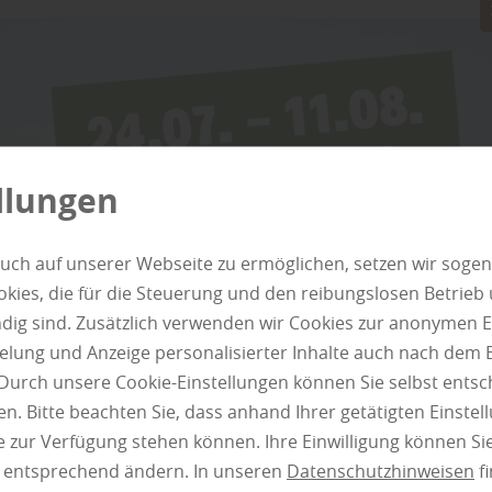
Vorteile der natürlichen Vergrauung:
Pflegeleicht:
Ein großer Vorteil der natürlic
keine regelmäßigen Anstriche benötigt.
Natürlicher Look:
Die Patina verleiht dem H
natürlichen Charme.
Kostengünstig:
Es fallen keine Kosten für L
llungen
„Je nach Wetterseite kann die Vergrauung untersc
einem ungleichmäßigen Erscheinungsbild führen 
uch auf unserer Webseite zu ermöglichen, setzen wir sogen
in Perniek.
ies, die für die Steuerung und den reibungslosen Betrieb
g sind. Zusätzlich verwenden wir Cookies zur anonymen E
Farbige Lasur: Der Schut
pielung und Anzeige personalisierter Inhalte auch nach dem
Durch unsere Cookie-Einstellungen können Sie selbst entsc
n. Bitte beachten Sie, dass anhand Ihrer getätigten Einstell
Holz Thede empfiehlt: Wer dem natürlichen Ver
 zur Verfügung stehen können. Ihre Einwilligung können Sie
Holzfarbe erhalten oder ändern möchte, greift zu
n entsprechend ändern. In unseren
Datenschutzhinweisen
fi
sind durchsichtige oder halbtransparente Holzsch