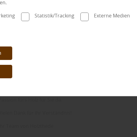
en.
Strahlung und Feuchtigkeit schützen.
keting
Statistik/Tracking
Externe Medien
Vorteile der farbigen Lasur:
Schutz vor UV-Strahlen:
Die Lasur schützt d
UV-Strahlung der Sonne, die das Holz austroc
Farbgestaltung:
Mit einer Lasur kann die F
Liebe Kundinnen und Kunden,
n
gestaltet werden – von transparent bis zu kr
wir machen Betriebsurlaub:
Holzschutz:
Die Lasur schützt das Holz vor F
n
📅
24.07. – 11.08.2026 geschlossen
„Je nach Witterung sollte eine Holzfassade alle dre
werden“, fasst man bei Holz Thede zusammen.
Ab dem 12.08.2026 sind wir wieder voller Energie und
Passion fürs Holz für Sie da.
Vielen Dank für Ihr Verständnis!
Ihr Team von Holzthede