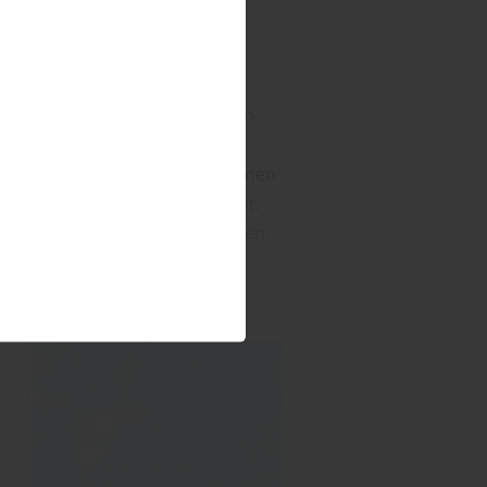
as Holz vor der zerstörerischen
knen lässt.
assade in verschiedenen Farbtönen
äftigen Farben wie Schwedenrot.
euchtigkeit, Schimmel und Pilzen.
i bis fünf Jahre neu lasiert