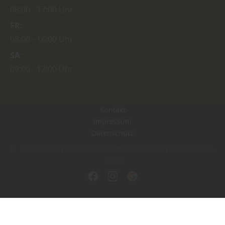
08:00
17:00 Uhr
FR
08:00
16:00 Uhr
SA
09:00
12:00 Uhr
Kontakt
Impressum
Datenschutz
Copyright by Sägewerk und Holzfachmarkt Jürgen Thede -
2026
In Kooperation mit dem