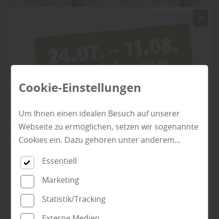
Cookie-Einstellungen
Um Ihnen einen idealen Besuch auf unserer
Webseite zu ermöglichen, setzen wir sogenannte
Terrassen & Terrassendielen
Cookies ein. Dazu gehören unter anderem
Cookies, die für die Steuerung und den
Essentiell
reibungslosen Betrieb unserer kommerziellen
Unternehmensseite notwendig sind. Zusätzlich
Marketing
verwenden wir Cookies zur anonymen Erhebung
Statistik/Tracking
von Statistiken sowie solche, die zur Ausspielung
Externe Medien
und Anzeige personalisierter Inhalte auch nach