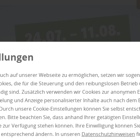
„
Im Gegensatz zu einer Verwendung in Innen
eingesetzt werden, weitaus stärker gefährdet. Si
ausgesetzt, sondern auch zahlreichen holzfresse
allem verschiedenen Käferarten. Auch der erdige
auf Hölzer auswirken, beispielsweise in Form von
von Feuchtigkeit setzt Holz ebenso zu wie die Ab
llungen
den Rissen und Vertiefungen“, erfährt man bei Ho
Holz Thede aus Perniek weiter: „Im Fachhandel w
uch auf unserer Webseite zu ermöglichen, setzen wir sogen
jeweiligen Hölzer in Form von
Gebrauchsklassen
ies, die für die Steuerung und den reibungslosen Betrieb
Gebrauchsklassen werden in DIN 68800-1 beschri
g sind. Zusätzlich verwenden wir Cookies zur anonymen E
Gebrauchsklassen in 0 – 5 definiert, die für ein
pielung und Anzeige personalisierter Inhalte auch nach dem
stehen. Die ersten beiden Klassen betreffen hierb
Durch unsere Cookie-Einstellungen können Sie selbst entsc
n. Bitte beachten Sie, dass anhand Ihrer getätigten Einstell
 zur Verfügung stehen können. Ihre Einwilligung können Sie
n entsprechend ändern. In unseren
Datenschutzhinweisen
fi