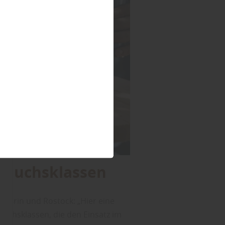
brauchsklassen
werin und Rostock: „Hier eine
uchsklassen, die den Einsatz im