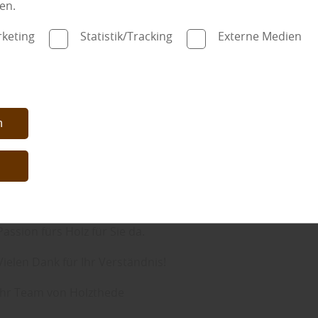
en.
keting
Statistik/Tracking
Externe Medien
Liebe Kundinnen und Kunden,
n
wir machen Betriebsurlaub:
n
📅
24.07. – 11.08.2026 geschlossen
Ab dem 12.08.2026 sind wir wieder voller Energie und
Passion fürs Holz für Sie da.
Kurze Übersicht der Ge
Vielen Dank für Ihr Verständnis!
Holz Thede, Fachmann für die Region Wismar, Sch
Ihr Team von Holzthede
kurze Übersicht und grobe Erläuterung der Gebra