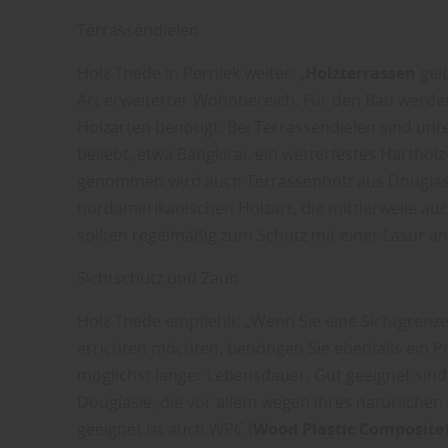
Terrassendielen
Holz Thede in Perniek weiter: „
Holzterrassen
gelt
Art erweiterter Wohnbereich. Für den Bau werde
Holzarten benötigt. Bei Terrassendielen sind un
beliebt, etwa Bangkirai, ein wetterfestes Harthol
genommen wird auch Terrassenholz aus Douglasi
nordamerikanischen Holzart, die mittlerweile auc
sollten regelmäßig zum Schutz mit einer Lasur a
Sichtschutz und Zaun
Holz Thede empfiehlt: „Wenn Sie eine Sichtgrenz
errichten möchten, benötigen Sie ebenfalls ein 
möglichst langer Lebensdauer. Gut geeignet sind
Douglasie, die vor allem wegen ihres natürlichen
geeignet ist auch WPC (
Wood Plastic Composite