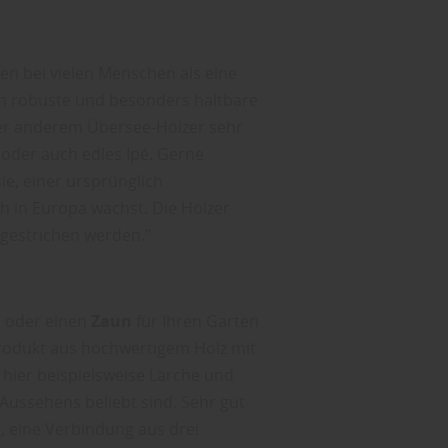
en bei vielen Menschen als eine
n robuste und besonders haltbare
ter anderem Übersee-Hölzer sehr
z oder auch edles Ipé. Gerne
e, einer ursprünglich
h in Europa wächst. Die Hölzer
ngestrichen werden."
e oder einen
Zaun
für Ihren Garten
Produkt aus hochwertigem Holz mit
 hier beispielsweise Lärche und
 Aussehens beliebt sind. Sehr gut
), eine Verbindung aus drei