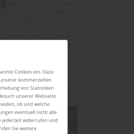
räumen
sind Hölzer, die im Freien
e sind nicht nur Wind und Wetter
nden Schädlingen, darunter vor
 Boden in Ihrem Garten kann sich
 schädlichen Pilzen. Das Speichern
lagerung von Schmutz oder Erde in
lz Thede aus Perniek.
ird die Beanspruchung der
annte Cookies ein. Dazu
 (GK)
definiert. Die
 unserer kommerziellen
eben. Dort sind die
rhebung von Statistiken
e unterschiedliche Beanspruchung
 Besuch unserer Webseite
ei ausschließlich Innenbauteile.“
heiden, ob und welche
ungen eventuell nicht alle
 jederzeit widerrufen und
nden Sie weitere