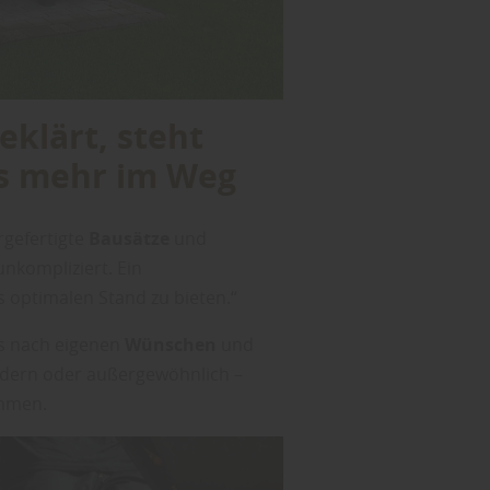
eklärt, steht
s mehr im Weg
rgefertigte
Bausätze
und
nkompliziert. Ein
optimalen Stand zu bieten.“
s nach eigenen
Wünschen
und
odern oder außergewöhnlich –
ammen.