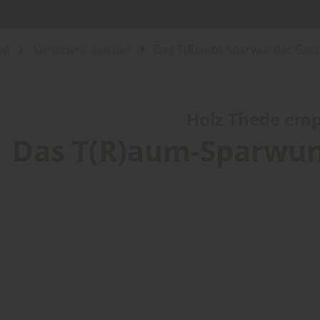
og
Sortiment: Garten
Das T(R)aum-Sparwunder Gar
Holz Thede empf
Das T(R)aum-Sparwu