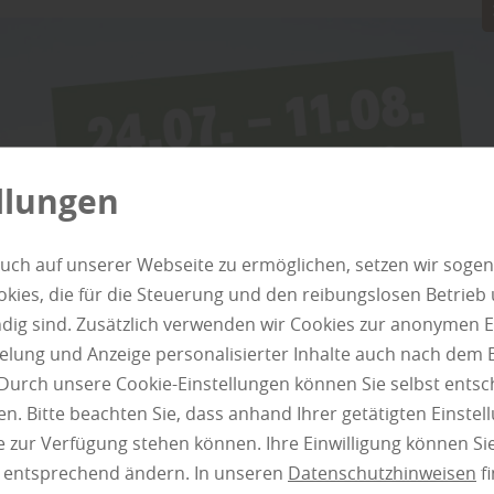
kann das Gartenhaus als
Arbeitszimmer
oder
H
„Als klassischer Geräteschuppen eignet sich ein 
Flach-
oder
Satteldach
. Es wird meist aus
Holz
,
Materialien, die langlebig und pflegeleicht sind“,
Perniek. „Bei handwerklichem Geschick kann das
überdachte Terrasse
zu schaffen, die zusätzliche
llungen
„Wer nur einen einfachen
Geräteschuppen
sucht
und Geräteschränke
“, so rät man bei Holz Thede
uch auf unserer Webseite zu ermöglichen, setzen wir sogen
ies, die für die Steuerung und den reibungslosen Betrieb
g sind. Zusätzlich verwenden wir Cookies zur anonymen E
pielung und Anzeige personalisierter Inhalte auch nach dem
Durch unsere Cookie-Einstellungen können Sie selbst entsc
n. Bitte beachten Sie, dass anhand Ihrer getätigten Einstell
 zur Verfügung stehen können. Ihre Einwilligung können Sie
n entsprechend ändern. In unseren
Datenschutzhinweisen
fi