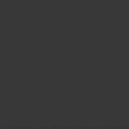
Ein Gartenhaus schafft Platz, Ordnung und bietet i