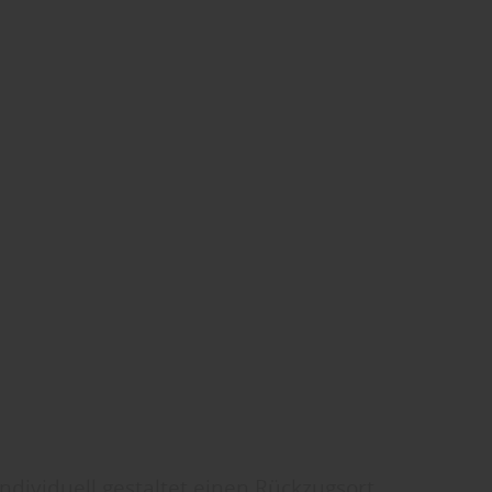
ndividuell gestaltet einen Rückzugsort