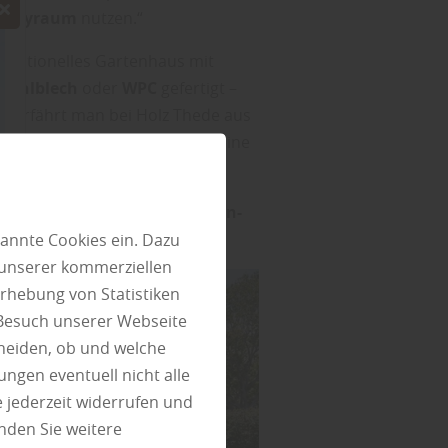
obbyraum
nutzen.“
traditionelles Gartenhaus mit
Stahlblech
oder
WPC
gefertigt –
 so erfährt man bei Holz Thede aus
 Dach verlängert werden, um eine
n Komfort bietet.“
, findet bei uns auch
Terrassen-
 in Perniek.
annte Cookies ein. Dazu
 unserer kommerziellen
rhebung von Statistiken
 Besuch unserer Webseite
heiden, ob und welche
ungen eventuell nicht alle
 jederzeit widerrufen und
nden Sie weitere