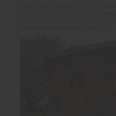
oder Kauf eines Gartenhauses. Auch im eigenen 
Vorgaben, wie der Bebauungsplan oder die
Baug
man bei Holz Thede in Perniek. „Ein neu errichte
baurechtlichen Bestimmungen entsprechen.“