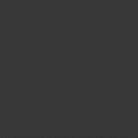
Ein Bodenbelag ist genauso individuell wie der 