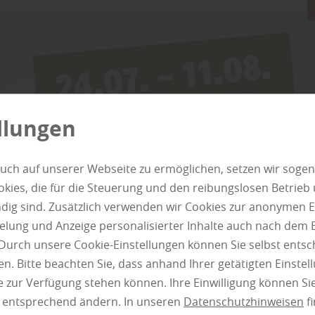
Parkett oder 3-Schicht-Parkett. Der mehrschichti
Trägerschicht macht den Bodenbelag robust und 
Nutzschicht ist dabei immer aus Edelholz. Belieb
Ahorn“, erfährt man bei Holz Thede aus Perniek.
Holz Thede aus Perniek: „Ist die Oberfläche bereit
sich um ein Fertigparkett. Dabei gibt es für jede
llungen
wie etwa rustikale Landhausdielen, lebhafte Schi
sich nach einer gewissen Zeit Abnutzungen, verlän
Schon erstrahlt der Boden in neuem Glanz. Der H
uch auf unserer Webseite zu ermöglichen, setzen wir sogen
Wohnatmosphäre. Keine Angst vor dem Parkett ve
ies, die für die Steuerung und den reibungslosen Betrieb
mit Kleber oder Klick-System. Umweltfreundlich i
g sind. Zusätzlich verwenden wir Cookies zur anonymen E
Forstwirtschaft.“
pielung und Anzeige personalisierter Inhalte auch nach dem
Durch unsere Cookie-Einstellungen können Sie selbst entsc
Laminatboden
n. Bitte beachten Sie, dass anhand Ihrer getätigten Einstell
 zur Verfügung stehen können. Ihre Einwilligung können Sie
n entsprechend ändern. In unseren
Datenschutzhinweisen
fi
Holz Thede aus Perniek weiter: „Der Laminatbode