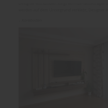
Designer-Korkböden sorgt ein HDF-Mittelträger fü
werden auf dem Untergrund verklebt, Designer-K
↓ Korkboden