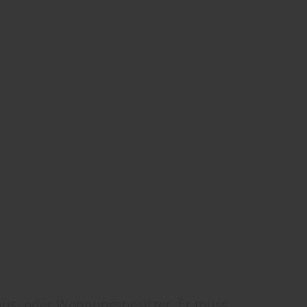
Haus- oder Wohnungsbesitzer. Er muss