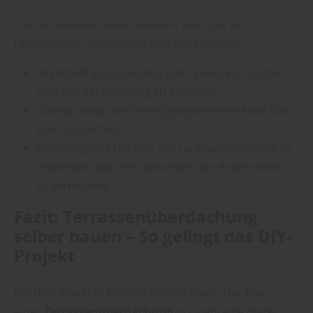
lasiert werden“, so rät man bei Holz Thede in Perniek.
Eine schützende Lasur bewahrt das Holz vor
Feuchtigkeit, UV-Strahlen und Schädlingen.
Regelmäßiges Streichen oder Lasieren, um das
Holz vor Verwitterung zu schützen
Überprüfung der Befestigungselemente auf Rost
oder Lockerheit
Reinigung des Daches, um Laub und Schmutz zu
entfernen und Verstopfungen der Regenrinnen
zu verhindern
Fazit: Terrassenüberdachung
selber bauen – So gelingt das DIY-
Projekt
Bei Holz Thede in Perniek erfährt man: „Der Bau
einer
Terrassenüberdachung
in Eigenregie bietet